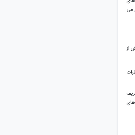
های
 می
 از
ظرات
ریف
های