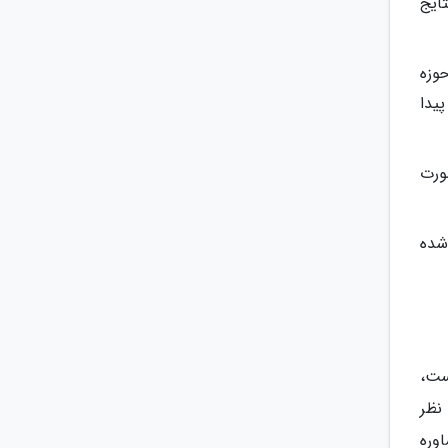
ایج
وزه
یدا
ورت
شده
ست،
نظر
وره