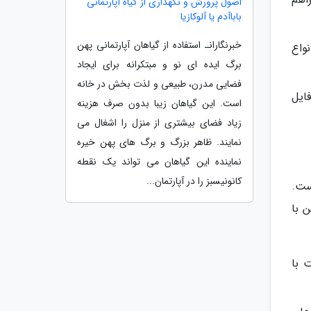
اصول پرورش و نگهداری از گیاه آپارتمانی
باباآدم یا آلوکازیا
خبرنگارانـ استفاده از گیاهان آپارتمانی پهن
واع
برگ ایده ای نو و مبتکرانه برای ایجاد
فضایی مدرن، طبیعی و لذت بخش در خانه
ایل
است. این گیاهان زیبا بدون صرف هزینه
زیاد فضای بیشتری از منزل را اشغال می
نمایند. ظاهر بزرگ و برگ های پهن خیره
نماینده این گیاهان می تواند یک نقطه
کانونیسبز را در آپارتمان...
ست.
 با
 با