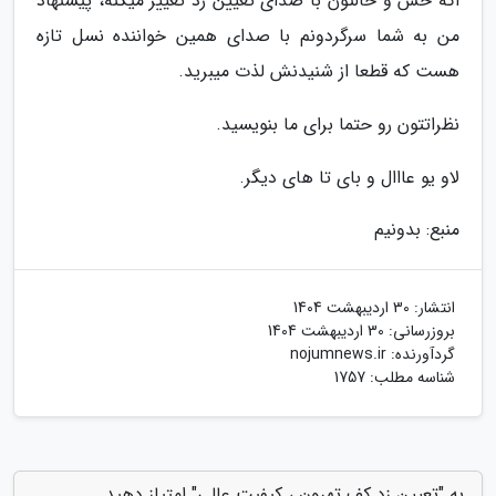
اگه حس و حالتون با صدای تعیین زد تغییر میکنه، پیشنهاد
من به شما سرگردونم با صدای همین خواننده نسل تازه
هست که قطعا از شنیدنش لذت میبرید.
نظراتتون رو حتما برای ما بنویسید.
لاو یو عااال و بای تا های دیگر.
منبع: بدونیم
انتشار:
30 اردیبهشت 1404
بروزرسانی:
30 اردیبهشت 1404
گردآورنده:
nojumnews.ir
شناسه مطلب: 1757
به "تعیین زد کف تهرون ، کیفیت عالی" امتیاز دهید