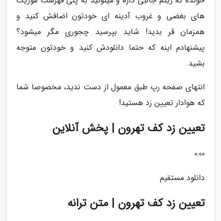
خونده که ریتم جالبی داره و میتونید به پلی فهرست موزیک
های بغضی و غروب آدینه ای خودتون اضافش کنید و
همزمان قر بدید! شاید بپرسید چجوری مگر میشود؟
پیشنهادم اینه که حتما دانلودش کنید و خودتون متوجه
بشید.
انتهای صفحه رپ طبق معمول از دست ندید، مخصوصا شما
که هوادار تعیین زد هستید!
تعیین زد کف تهرون | پخش آنلاین
0:00
دانلود مستقیم
تعیین زد کف تهرون | متن ترانه