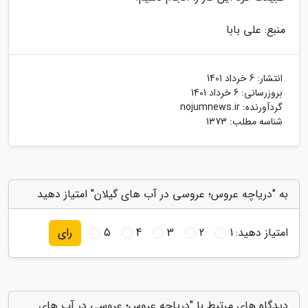
منبع: علی بابا
انتشار:
6 خرداد 1401
بروزرسانی:
6 خرداد 1401
گردآورنده:
nojumnews.ir
شناسه مطلب: 1373
به "دریاچه عروس؛ عروسی در آب های گیلان" امتیاز دهید
امتیاز دهید:
1
2
3
4
5
رای
دیدگاه های مرتبط با "دریاچه عروس؛ عروسی در آب های