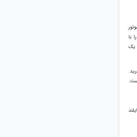
تور
آن را با
ی توانید یک
ید.
ست.
لند