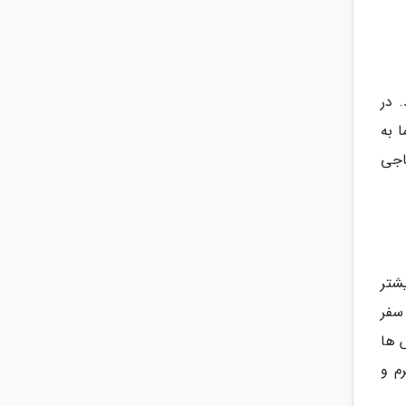
 در
 به
اجی
شتر
ین نوع سفر
 ها
م و