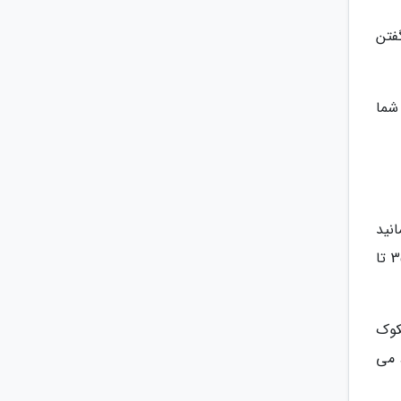
فتن
شما
انید
صرفه جویی می نماید و نسبت به تاکسی بسیار هم جالب تر است. شما می توانید با حدود 3000 تا 4000 بات (حدود 350 تا
کوک
 می