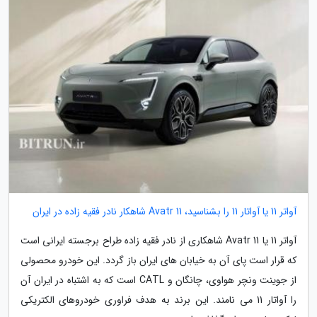
آواتر 11 یا آواتار 11 را بشناسید، Avatr 11 شاهکار نادر فقیه زاده در ایران
آواتر 11 یا Avatr 11 شاهکاری از نادر فقیه زاده طراح برجسته ایرانی است
که قرار است پای آن به خیابان های ایران باز گردد. این خودرو محصولی
از جوینت ونچر هواوی، چانگان و CATL است که به اشتباه در ایران آن
را آواتار 11 می نامند. این برند به هدف فراوری خودروهای الکتریکی