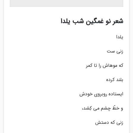
شعر نو غمگین شب یلدا
یلدا
زنى ست
که موهاش را تا کمر
بلند کرده
ایستاده روبروى خودش
و خطّ چشم مى کِشد،
زنى که دستش