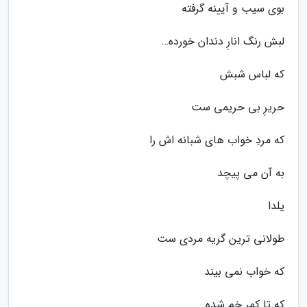
بوى سیب و آیینه گرفته
لبش رنگ انارِ دندان خورده…
که لباس شبش
حریرِ بى حریمى ست
که مردِ خواب هاى شبانه اش را
به آن مى پیچد
یلدا
طولانى ترین گریه مردى ست
که خواب نمى بیند
که تا کمر خم شده