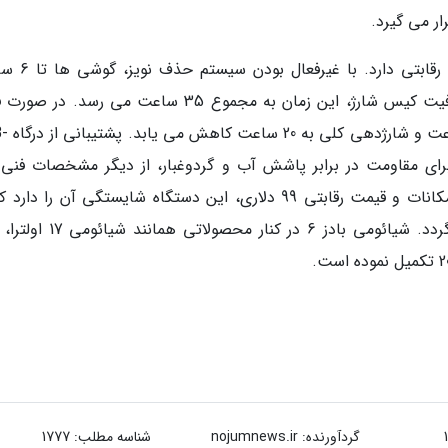
ر می گیرد.
در زمینه شارژدهی و دوام، این محصول عملکردی ر
موسیقی پخش می نمایند که با در نظر گرفتن ظرفیت کیس شارژ، این زمان به مجموع 35 ساعت می رسد.
سازی حالت ANC، عمر باتری
رای شارژ سریع و برخورداری از گواهی IP54 برای مقاومت در برابر پاشش آب و گردوغبار، از دیگر مشخصات ف
محصول است. با توجه به این مجموعه کامل از امکانات و قیمت رقابتی 99 دلاری، این دستگاه شایستگی آن را د
عنوان برترین ایربادز شیائومی در امسال شناخته گردد. شیائومی بادز 6 در کنا
گردآورنده:
nojumnews.ir
شناسه مطلب: 1777