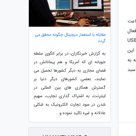
قابتی دارد. با غیرفعال بودن سیستم حذف نویز، گوشی ها تا 6 ساعت
 در صورت فعال
مقابله با استعمار دیجیتال چگونه محقق می
 گوشی ها به 3.5 ساعت و شارژدهی کلی به 20 ساعت کاهش می یابد. پشتیبانی از درگاه USB-
گردد
نی این
به گزارش خبرنگاران، در برابر الگوی سلطه
ارد که به
جویانه ای که آمریکا و هم پیمانانش در
ر محصولاتی همانند شیائومی 17 اولترا، سبد
فضای مجازی به دیگر کشورها تحمیل می
نمایند، بعضی کشورهای دیگر دنیا بر
گسترش همکاری های بین المللی در
اینترنت، به اشتراک گذاری تجارب، سهیم
شدن در سود تجارت الکترونیک به شکلی
عادلانه و غیره تاکید نموده و...