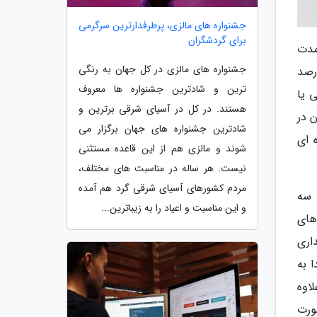
جشنواره های مالزی، پرطرفدارترین سرگرمی
برای گردشگران
ولانی مدت
جشنواره های مالزی در کل جهان به رنگی
شی ها به تنها 4.4 گرم کاهش یافته و بدنه آن ها نسبت به نسل قبل 12 درصد
ترین و شادترین جشنواره ها معروف
 یا
هستند. در کل در آسیای شرقی برترین و
 در
شادترین جشنواره های جهان برگزار می
 ای
شوند و مالزی هم از این قاعده مستثنی
نیست. هر ساله در مناسبت های مختلف،
مردم کشورهای آسیای شرقی گرد هم آمده
 آرایه سه
و این مناسبت و اعیاد را به زیباترین...
های
مه و پایداری
بط صدا به
اوه
ورت