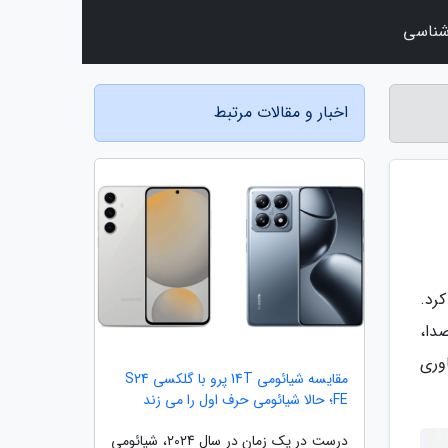
شناسی
اخبار و مقالات مرتبط
د با نام شیائومی بادز 6 رونمایی کرد.
دا،
وری
مقایسه شیائومی 14T پرو با گلکسی S24
FE؛ حالا شیائومی حرف اول را می زند
درست در یک زمان در سال 2024، شیائومی