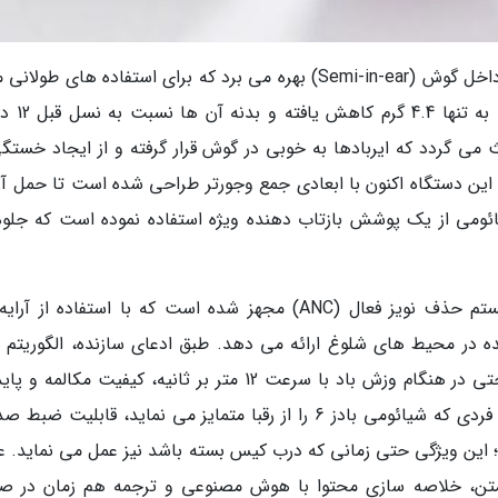
در بخش طراحی، شیائومی بادز 6 از معماری نیمه داخل گوش (Semi-in-ear) بهره می برد که برای استفاده های ط
بهینه سازی شده است. وزن هر کدام از گو
ی گردد که ایربادها به خوبی در گوش قرار گرفته و از ایجاد خستگی
ژ این دستگاه اکنون با ابعادی جمع وجورتر طراحی شده است تا حمل آن
ومی از یک پوشش بازتاب دهنده ویژه استفاده نموده است که جلوه
از نظر توانمندی های صوتی، این دستگاه به سیستم حذف نویز فعال (ANC) مجهز شده است که با استفاده از
ه در محیط های شلوغ ارائه می دهد. طبق ادعای سازنده، الگوریتم 
حذف نویز در این مدل به قدری دقیق هستند که حتی در هنگام وزش باد با سرعت 12 متر بر ثانیه، کیفیت مکال
صدا حفظ می گردد. یکی از ویژگی های منحصربه فردی که شیائومی بادز 6 را از رقبا متمایز می نماید، قابلیت ض
 این ویژگی حتی زمانی که درب کیس بسته باشد نیز عمل می نماید. عل
ه متن، خلاصه سازی محتوا با هوش مصنوعی و ترجمه هم زمان در ص