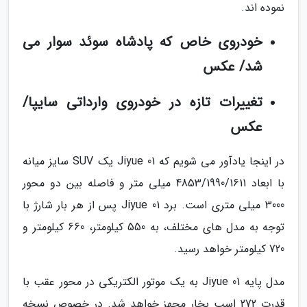
نموده اند.
خودروی خاص که پادشاه سوئد سوار می
شد/ عکس
تغییرات تازه در خودروی وارداتی سایپا/
عکس
در اینجا یادآور می شویم که Jiyue 01 یک SUV سایز میانه
با ابعاد 4853/1990/1611 میلی متر و فاصله بین دو محور
3000 میلی متری است. برد Jiyue 01 پس از هر بار شارژ با
توجه به مدل های مختلف، به 550 کیلومتر، 660 کیلومتر و
720 کیلومتر خواهد رسید.
مدل پایه Jiyue 01 به یک موتور الکتریکی در محور عقب با
قدرت 272 اسب بخار مجهز خواهد شد. در خصوص نسخه