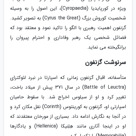
ویژه در کورپایدیا (Cyropaedia)، این اصول را به وسیله
شخصیت کوروش بزرگ (Cyrus the Great) به تصویر کشید.
گزنفون اهمیت رهبری با الگو را تاکید نمود و معتقد بود که
فضائل شخصی یک رهبر وفاداری و احترام پیروان را
برانگیخته می نماید.
سرنوشت گزنفون
متأسفانه، اقبال گزنفون زمانی که اسپارتا در نبرد لئوکترای
(Battle of Leuctra) در سال 371 پیش از میلاد باخت،
تغییر کرد و او از سیلوس اخراج شد. با سقوط حامیان
اسپارتی او، گزنفون به کورینتوس (Corinth) نقل مکان کرد و
در آنجا به نگارش ادامه داد. بسیاری از مورخان معتقدند که
او در اینجا آثاری مانند هِلِنیکا (Hellenica) و یادگارها
(Memorabilia) را تکمیل کرد.