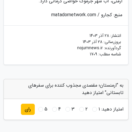
ارمنی، آب شهر جرموک خواصی درمانی دارد.
منبع: کجارو / matadornetwork.com
انتشار:
28 آذر 1403
بروزرسانی:
28 آذر 1403
گردآورنده:
nojumnews.ir
شناسه مطلب: 1709
به "ارمنستان؛ مقصدی مجذوب کننده برای سفرهای
تابستانی" امتیاز دهید
امتیاز دهید:
1
2
3
4
5
رای