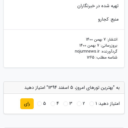
تهیه شده در خبرنگاران
منبع: کجارو
انتشار:
7 بهمن 1400
بروزرسانی:
7 بهمن 1400
گردآورنده:
nojumnews.ir
شناسه مطلب: 1265
به "بهترین تورهای امروز، 5 اسفند 1394" امتیاز دهید
امتیاز دهید:
1
2
3
4
5
رای