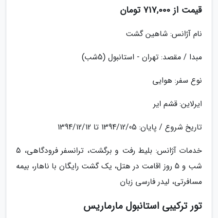
قیمت از 717,000 تومان
نام آژانس: شاهین گشت
مبدا / مقصد: تهران - استانبول (5شب)
نوع سفر: هوایی
ایرلاین: قشم ایر
تاریخ شروع / پایان: 1394/12/05 تا 1394/12/12
خدمات آژانس: بلیط رفت و برگشت، ترانسفر فرودگاهی، 5
شب و 5 روز اقامت در هتل، یک گشت رایگان با ناهار، بیمه
مسافرتی، لیدر فارسی زبان
تور ترکیبی استانبول مارماریس