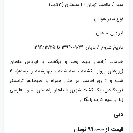
مبدا / مقصد: تهران - ارمنستان (3شب)
نوع سفر هوایی
ایرلاین: ماهان
تاریخ شروع / پایان: 1394/09/29 تا 1394/12/25
خدمات آژانس: بلیط رفت و برگشت با ایرباس ماهان
(روزهای پرواز یکشنبه ، سه شنبه ، چهارشنبه و جمعه)، 3
شب و 4 روز اقامت در هتل همراه با صبحانه، ترانسفر
فرودگاهی، یک گشت شهری با ناهار، راهنمای مجرب فارسی
زبان، سیم کارت رایگان
دبی
قیمت از 990,000 تومان