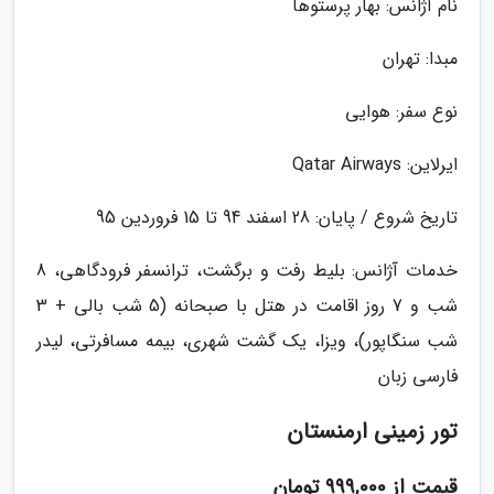
نام آژانس: بهار پرستوها
مبدا: تهران
نوع سفر: هوایی
ایرلاین: Qatar Airways
تاریخ شروع / پایان: 28 اسفند 94 تا 15 فروردین 95
خدمات آژانس: بلیط رفت و برگشت، ترانسفر فرودگاهی، 8
شب و 7 روز اقامت در هتل با صبحانه (5 شب بالی + 3
شب سنگاپور)، ویزا، یک گشت شهری، بیمه مسافرتی، لیدر
فارسی زبان
تور زمینی ارمنستان
قیمت از 999,000 تومان