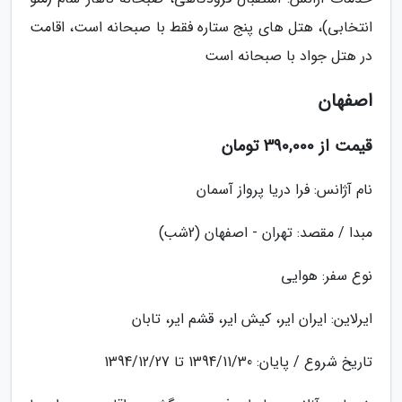
انتخابی)، هتل های پنج ستاره فقط با صبحانه است، اقامت
در هتل جواد با صبحانه است
اصفهان
قیمت از 390,000 تومان
نام آژانس: فرا دریا پرواز آسمان
مبدا / مقصد: تهران - اصفهان (2شب)
نوع سفر: هوایی
ایرلاین: ایران ایر، کیش ایر، قشم ایر، تابان
تاریخ شروع / پایان: 1394/11/30 تا 1394/12/27