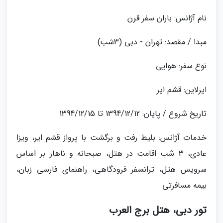
نام آژانس: باران سفر قرن
مبدا / مقصد: تهران - دبی (3شب)
نوع سفر: هوایی
ایرلاین: قشم ایر
تاریخ شروع / پایان: 1394/12/12 تا 1394/12/15
خدمات آژانس: بلیط رفت و برگشت با پرواز قشم ایر، ویزا
عادی، 3 شب اقامت در هتل، صبحانه و ناهار بر اساس
سرویس هتل، ترانسفر فرودگاهی، راهنمای فارسی زبان،
بیمه مسافرتی
تور دبی، هتل برج العرب