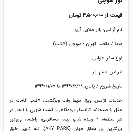
تور سوچی
قیمت از 4,500,000 تومان
نام آژانس: بال طلایی آریا
مبدا / مقصد: تهران - سوچی (7شب)
نوع سفر: هوایی
ایرلاین: قشم ایر
تاریخ شروع / پایان: 1394/12/29 تا 1394/01/07
خدمات آژانس: ویزا، بلیط رفت وبرگشت، 7شب اقامت در
هتل با صبحانه، ترانسفر فرودگاهی، گشت شهری با ناهار در
هر منطقه، 2 وعده شام، بیمه مسافرتی، راهنما، ورودی
بزرگترین پل معلق جهان (AKY PARK)، تله کابین طبق