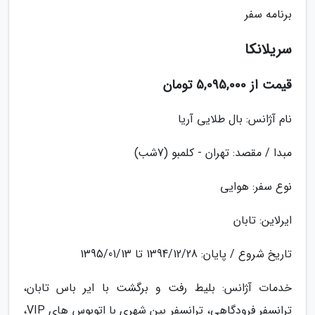
برنامه سفر
سریلانکا
قیمت از 5,095,000 تومان
نام آژانس: بال طلایی آریا
مبدا / مقصد: تهران - کلمبو (7شب)
نوع سفر: هوایی
ایرلاین: تابان
تاریخ شروع / پایان: 1394/12/28 تا 1395/01/13
خدمات آژانس: بلیط رفت و برگشت با ایر باس تابان،
ترانسفر فرودگاهی، ترانسفر بین شهری با اتوبوس های VIP،