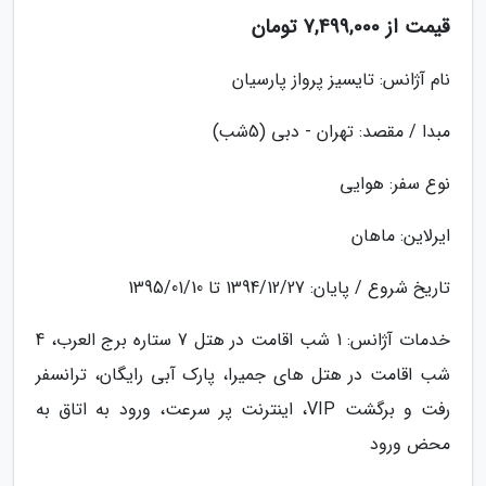
قیمت از 7,499,000 تومان
نام آژانس: تایسیز پرواز پارسیان
مبدا / مقصد: تهران - دبی (5شب)
نوع سفر: هوایی
ایرلاین: ماهان
تاریخ شروع / پایان: 1394/12/27 تا 1395/01/10
خدمات آژانس: 1 شب اقامت در هتل 7 ستاره برج العرب، 4
شب اقامت در هتل های جمیرا، پارک آبی رایگان، ترانسفر
رفت و برگشت VIP، اینترنت پر سرعت، ورود به اتاق به
محض ورود