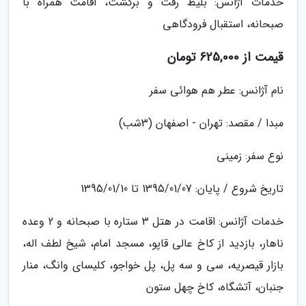
خدمات آژانس: بلیط رفت و برگشت، اقامت همراه با
صبحانه، استقبال فرودگاهی
قیمت از 625,000 تومان
نام آژانس: عطر هم هوائی سفر
مبدا / مقصد: تهران - اصفهان (3شب)
نوع سفر: زمینی
تاریخ شروع / پایان: 1395/01/07 تا 1395/01/10
خدمات آژانس: اقامت در هتل 3 ستاره با صبحانه و 2 وعده
ناهار، بازدید از کاخ عالی قاپو، مسجد امام، شیخ لطف اله،
بازار قیصریه، سی و سه پل، پل خواجو، کلیسای وانگ، منار
جنبان، آتشگاه، کاخ چهل ستون