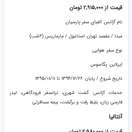
قیمت از 2,915,000 تومان
نام آژانس: الفبای سفر پارسیان
مبدا / مقصد تهران: استانبول / مارماریس (6شب)
نوع سفر: هوایی
ایرلاین: پگاسوس
تاریخ شروع / پایان: 1394/12/26 تا 1395/01/11
خدمات آژانس: گشت شهری، ترانسفر فرودگاهی، لیدر
فارسی زبان، بلیط رفت و برگشت، بیمه مسافرتی
آنتالیا
قیمت از 2,580,000 تومان