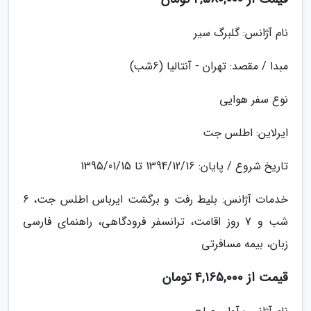
نام آژانس: گلبرگ سیر
مبدا / مقصد: تهران - آنتالیا (6شب)
نوع سفر هوایی
ایرلاین: اطلس جت
تاریخ شروع / پایان: 1394/12/16 تا 1395/01/15
خدمات آژانس: بلیط رفت و برگشت ایرباس اطلس جت، 6
شب و 7 روز اقامت، ترانسفر فرودگاهی، راهنمای فارسی
زبان، بیمه مسافرتی
قیمت از 4,165,000 تومان