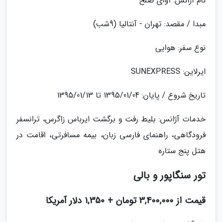
نام آژانس: آوای صلح
مبدا / مقصد: تهران - آنتالیا (9شب)
نوع سفر: هوایی
ایرلاین: SUNEXPRESS
تاریخ شروع / پایان: 1395/01/04 تا 1395/01/13
خدمات آژانس: بلیط رفت و برگشت ایرباس زاگرس، ترانسفر
فرودگاهی، راهنمای فارسی زبان، بیمه مسافرتی، اقامت در
هتل پنج ستاره
تور سنگاپور و بالی
قیمت از 3,400,000 تومان + 1,350 دلار آمریکا