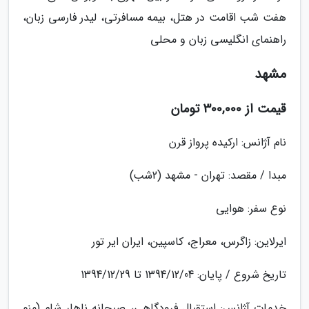
هفت شب اقامت در هتل، بیمه مسافرتی، لیدر فارسی زبان،
راهنمای انگلیسی زبان و محلی
مشهد
قیمت از 300,000 تومان
نام آژانس: ارکیده پرواز قرن
مبدا / مقصد: تهران - مشهد (2شب)
نوع سفر: هوایی
ایرلاین: زاگرس، معراج، کاسپین، ایران ایر تور
تاریخ شروع / پایان: 1394/12/04 تا 1394/12/29
خدمات آژانس: استقبال فرودگاهی، صبحانه ناهار شام (منو