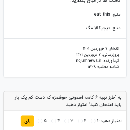
کامنت ها در میان بگذارید.
منبع: eat this
منبع: دیجیکالا مگ
انتشار:
7 فروردین 1401
بروزرسانی:
7 فروردین 1401
گردآورنده:
nojumnews.ir
شناسه مطلب: 1328
به "طرز تهیه 6 کاسه اسموتی خوشمزه که دست کم یک بار
باید امتحان کنید" امتیاز دهید
امتیاز دهید:
1
2
3
4
5
رای