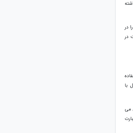
شته
را در
 در
اده
 با
 می
ارت