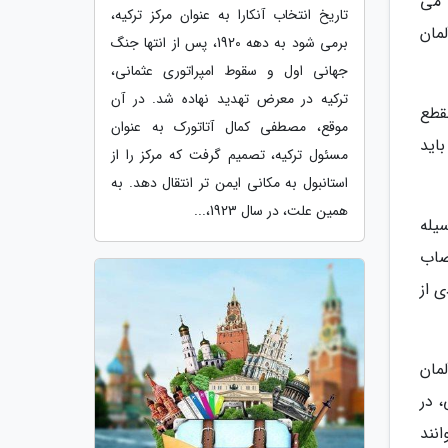
 می
تاریخ انتخاب آنکارا به عنوان مرکز ترکیه،
مان
برمی شود به دهه 1920، پس از انتها جنگ
جهانی اول و سقوط امپراتوری عثمانی،
ترکیه در معرض تهدید نهاده شد. در آن
قطع
موقع، مصطفی کمال آتاتورک به عنوان
اید
مسئول ترکیه، تصمیم گرفت که مرکز را از
استانبول به مکانی ایمن تر انتقال دهد. به
همین علت، در سال 1923،...
یله
صاب
 از
مان
، در
نند