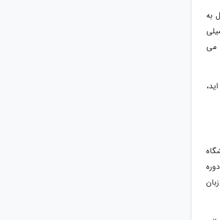
 به
یلی
 می
ید،
گاه
دوره
بان