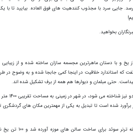
د. جایی سرد با مجذوب کنندهیت های فوق العاده. بیایید تا با یکد
م!
برنگاران بخواهید.
از یخ و با دستان ماهرترین مجسمه سازان ساخته شده و از زیبایی 
فت که استاندارد خلاقیت در اینجا کمی جابجا شده و به وضوح در طر
داست. حتی مبلمان و دیوارها هم همه از برف تشکیل شده اند.
موزه یخی استانبول که اغلب با نام موزه سحر و جادو نیز شناخته
 ساخت آن تقریباً 20 میلیون دلار برآورد شده است تا تبدیل به یکی از مهمترین مکان های گردشگری 
در زمان ساخت حدود 70 تن یخ از منطقه رودخانه ترنر سوئد برای ساخت سالن های 