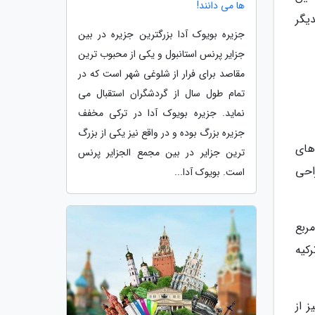
ها می دانند!
یگر
جزیره بویوک آدا بزرگترین جزیره در بین
جزایر پرنس استانبول و یکی از محبوب ترین
مقاصد برای فرار از شلوغی شهر است که در
تمام طول سال از گردشگران استقبال می
نماید. جزیره بویوک آدا در ترکی مخفف
جزیره بزرگ بوده و در واقع نیز یکی از بزرگ
های
ترین جزایر در بین مجمع الجزایر پرنس
احی
است. بویوک آدا...
 می شود، در شهر در زمینی به مساحت تقریبی 1400 متر مربع
ترکیه
موزه آورده شد و 100 تن یخ نیز از