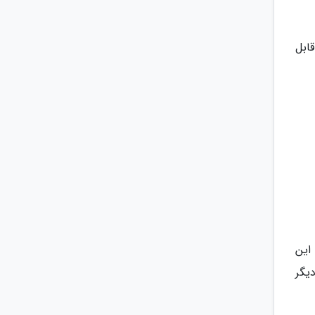
و به راحتی قابل
این
یگر